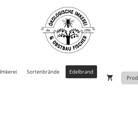
Imkerei
Sortenbrände
Edelbrand